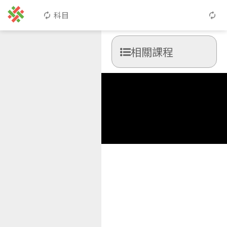
科目
相關課程