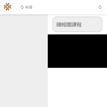
科目
相關課程