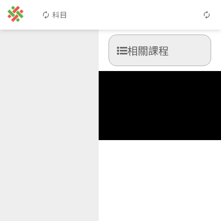
科目
相關課程