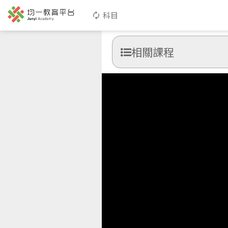
科目
相關課程