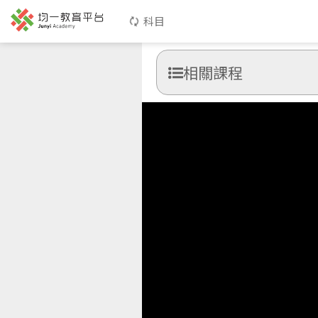
科目
相關課程