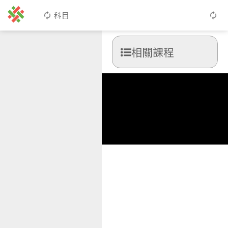
科目
相關課程