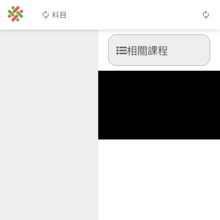
科目
相關課程