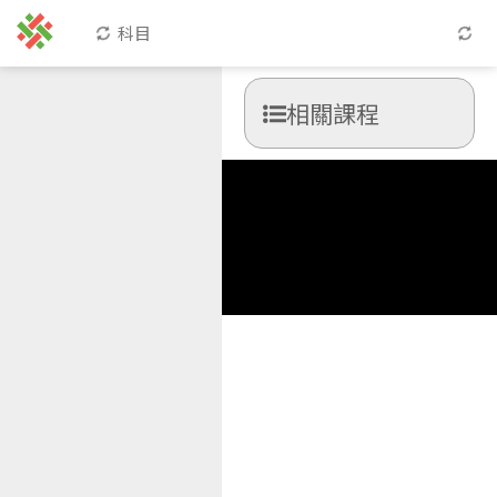
科目
相關課程