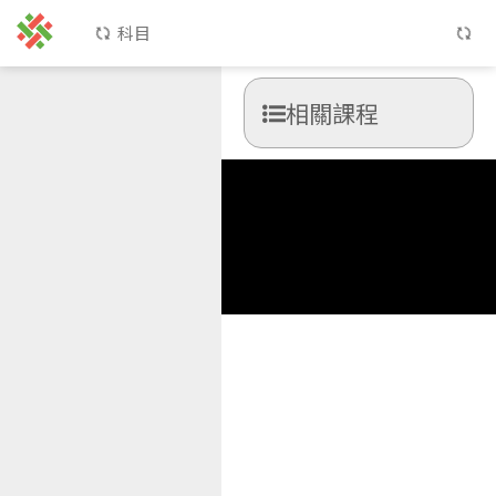
科目
相關課程