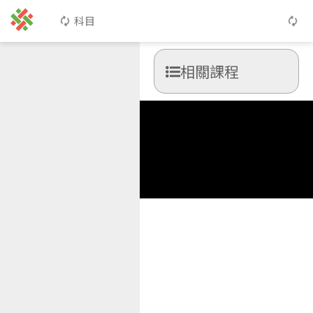
科目
相關課程