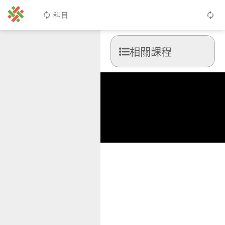
科目
相關課程