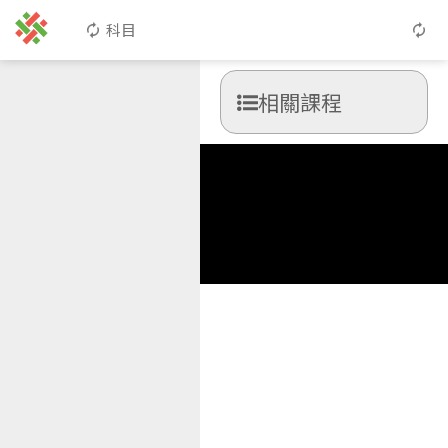
科目
相關課程