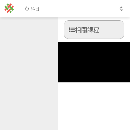
科目
相關課程