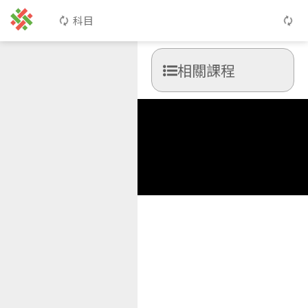
科目
相關課程