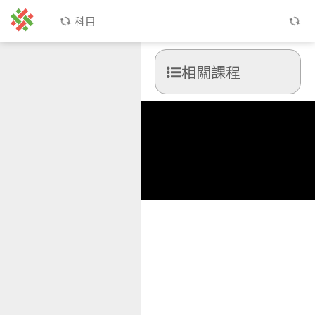
科目
相關課程