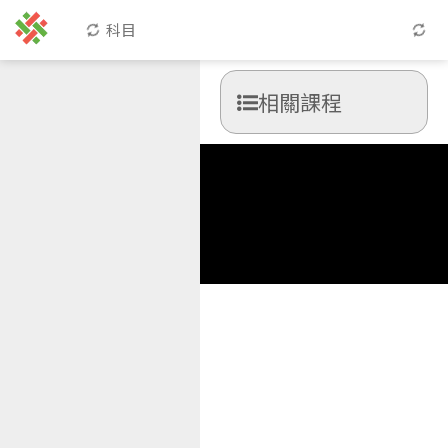
科目
相關課程