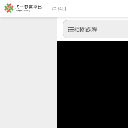
科目
相關課程