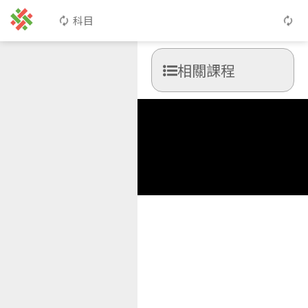
科目
相關課程