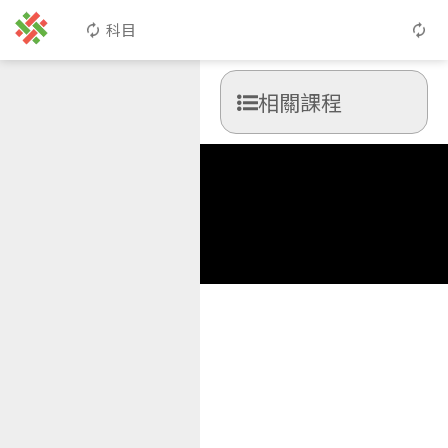
科目
相關課程