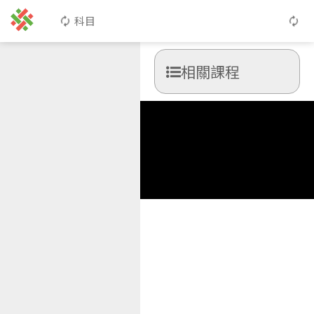
科目
相關課程