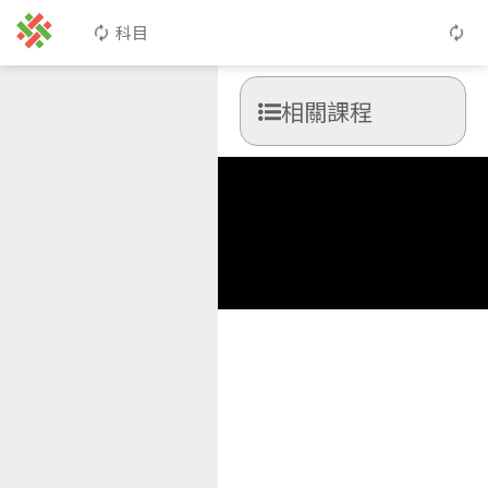
科目
相關課程