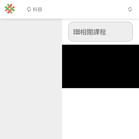
科目
相關課程