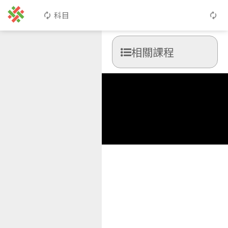
科目
相關課程