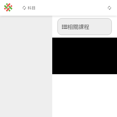
科目
相關課程