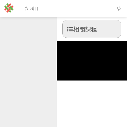
科目
相關課程