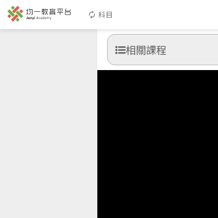
科目
相關課程