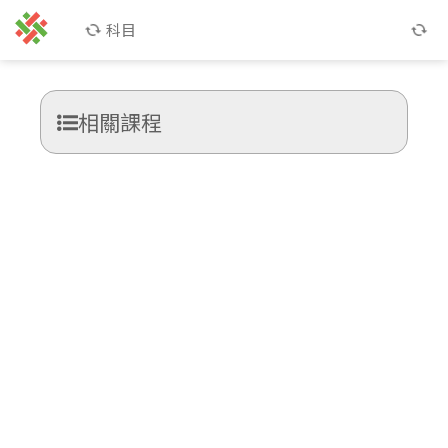
科目
相關課程