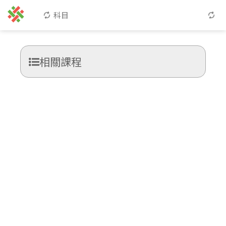
科目
相關課程