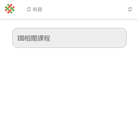
科目
相關課程