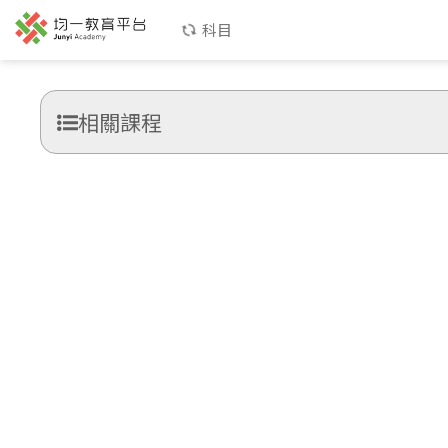
科目
相關課程