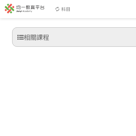
科目
相關課程