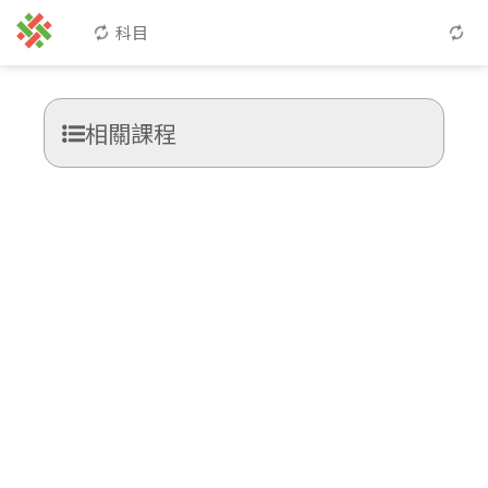
科目
相關課程