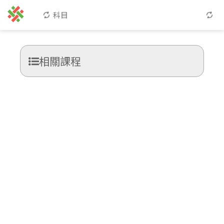
科目
相關課程