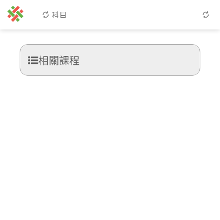
科目
相關課程