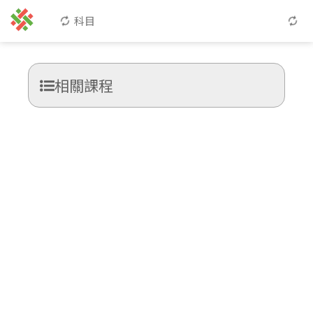
科目
相關課程