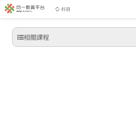
科目
相關課程