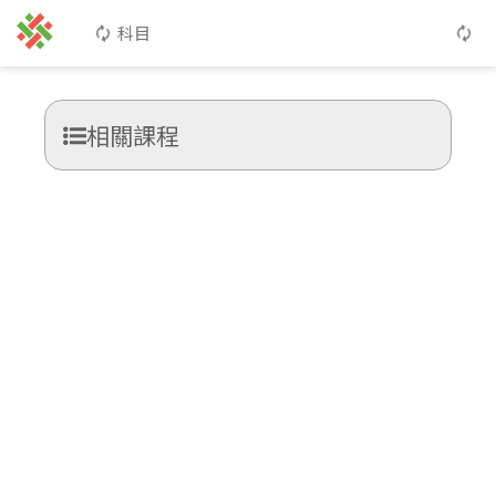
科目
相關課程