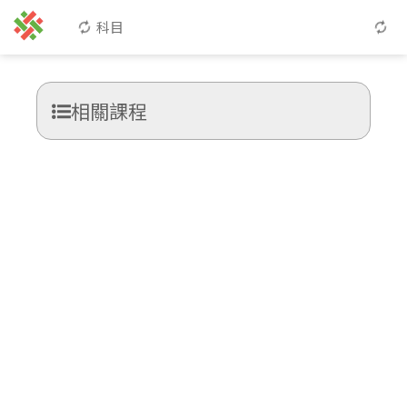
科目
相關課程