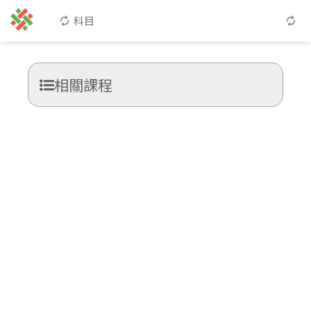
科目
相關課程