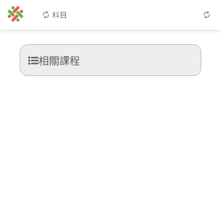
科目
相關課程