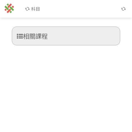
科目
相關課程