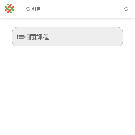
科目
相關課程