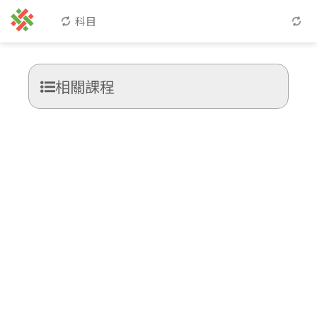
科目
相關課程