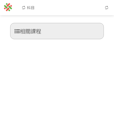
科目
相關課程