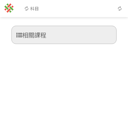
科目
相關課程