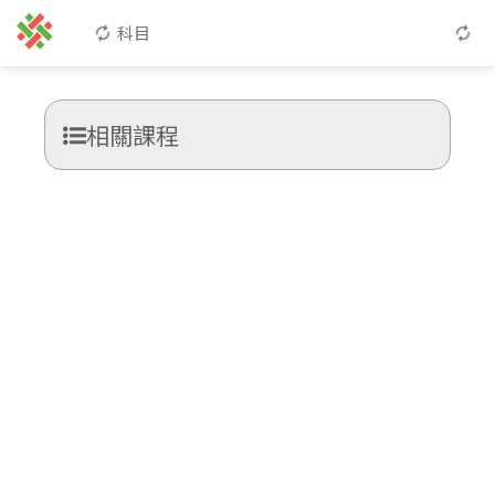
科目
相關課程