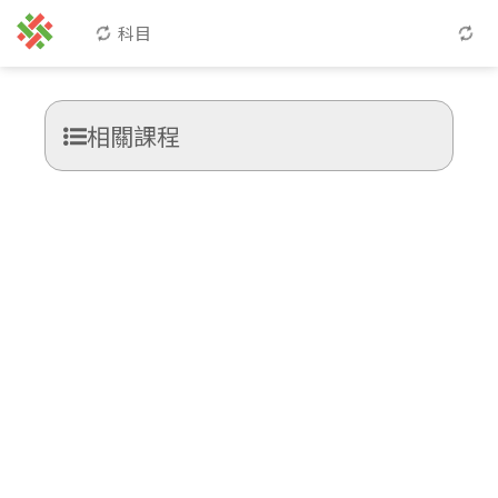
科目
相關課程