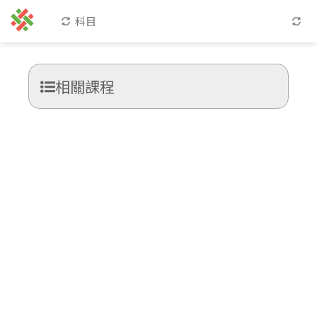
科目
相關課程