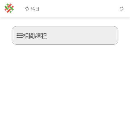
科目
相關課程