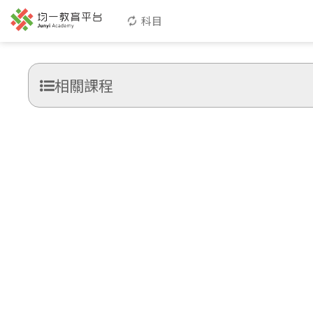
科目
相關課程